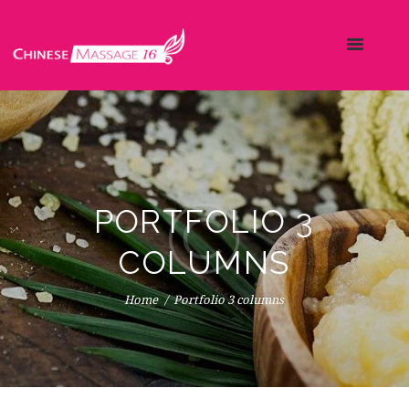
PORTFOLIO 3
COLUMNS
Home
Portfolio 3 columns